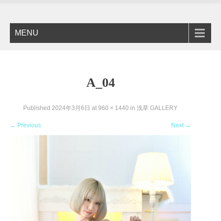
MENU
A_04
Published
2024年3月6日
at
960 × 1440
in
浅草 GALLERY
←
Previous
Next
→