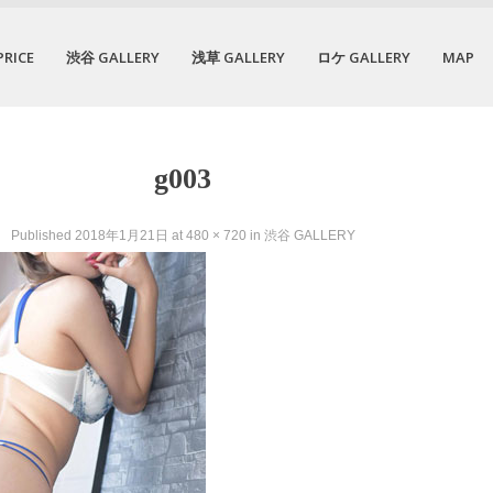
PRICE
渋谷 GALLERY
浅草 GALLERY
ロケ GALLERY
MAP
g003
Published
2018年1月21日
at
480 × 720
in
渋谷 GALLERY