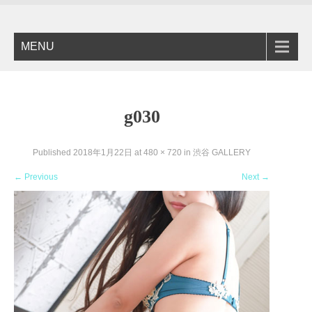
MENU
g030
Published
2018年1月22日
at
480 × 720
in
渋谷 GALLERY
←
Previous
Next
→