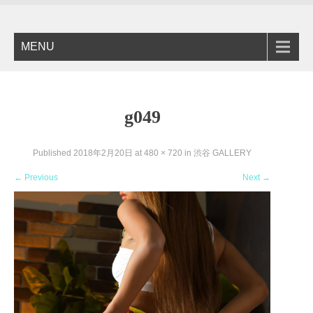
MENU
g049
Published
2018年2月20日
at
480 × 720
in
渋谷 GALLERY
←
Previous
Next
→