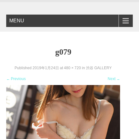
MENU
g079
Published
2019年1月24日
at
480 × 720
in
渋谷 GALLERY
←
Previous
Next
→