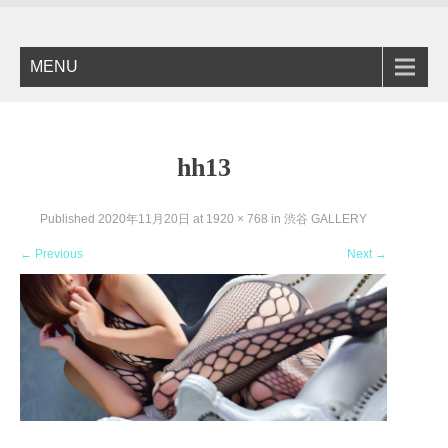
MENU
hh13
Published
2020年11月20日
at
1920 × 768
in
渋谷 GALLERY
←
Previous
Next
→