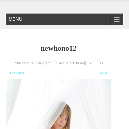
MENU
newhono12
Published
2022年3月29日
at
480 × 720
in
渋谷 GALLERY
←
Previous
Next
→