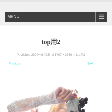
MENU
top用2
Published
2024年8月3日
at
1707 × 2560
in
top用2
←
Previous
Next
→