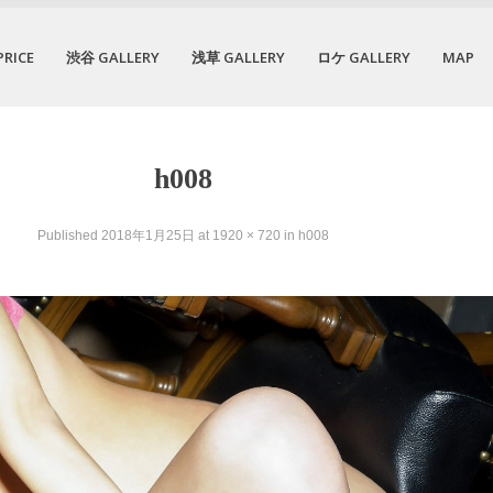
PRICE
渋谷 GALLERY
浅草 GALLERY
ロケ GALLERY
MAP
h008
Published
2018年1月25日
at
1920 × 720
in
h008