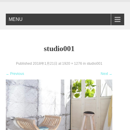
MENU
studio001
Published
2018年1月21日
at
1920 × 1276
in
studio001
←
Previous
Next
→