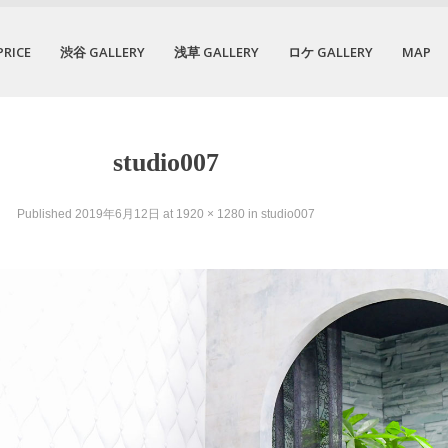
PRICE
渋谷 GALLERY
浅草 GALLERY
ロケ GALLERY
MAP
studio007
Published
2019年6月12日
at
1920 × 1280
in
studio007